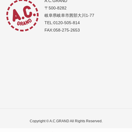
A.C.GRAND
〒500-8282
岐阜県岐阜市茜部大川1-77
TEL:0120-505-814
FAX:058-275-2653
Copyright © A.C.GRAND All Rights Reserved.