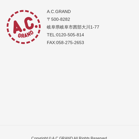
A.C.GRAND
〒500-8282
岐阜県岐阜市茜部大川1-77
TEL:0120-505-814
FAX:058-275-2653
Copyright © A.C.GRAND All Rights Reserved.